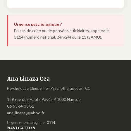
Urgence psychologique ?
En cas de crise ou de pensées suicidaires, appelez le
3114
(numéro national, 24h/24) ou le
15
(SAMU).
Ana Linaza Cea
Psychologue Clinicienne · Psychothérapeute TCC
129 rue des Hauts Pavés, 44000 Nantes
06 63 64 33 81
ana_linaza@yahoo.fr
Urgence psychologique :
3114
NAVIGATION